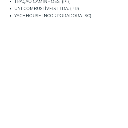
TRAÇÃO CAMINHÕES. (PR)
UNI COMBUSTÍVEIS LTDA. (PR)
YACHHOUSE INCORPORADORA (SC)
ENTRE OUTROS.
JF Energia Automotiva e
Aeronáutica
Rua Celeste Tortato Gabardo - Curitiba - PR
Navegue pelas páginas
Home
Produtos
Serviços
Clientes
Quem Somos