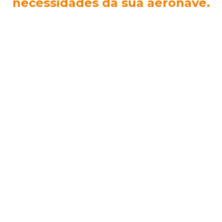
necessidades da sua aeronave.
Faça nos uma consulta sem compromisso.
JF Energia Automotiva e
Aeronáutica
Rua Celeste Tortato Gabardo - Curitiba - PR
Navegue pelas páginas
Home
Produtos
Serviços
Clientes
Quem Somos
Fale Conosco